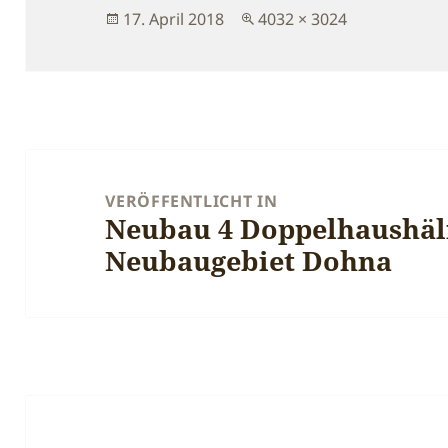
Veröffentlicht
Originalgröße
17. April 2018
4032 × 3024
am
Beitragsnavigation
VERÖFFENTLICHT IN
Neubau 4 Doppelhaushäl
Neubaugebiet Dohna