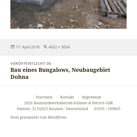
Veröffentlicht
Originalgröße
17. April 2018
4032 × 3024
am
Beitragsnavigation
VERÖFFENTLICHT IN
Bau eines Bungalows, Neubaugebiet
Dohna
Startseite
Kontakt
Impressum
2026 Bauhandwerksbetrieb Stübner & Petrich GbR
Steinstr. 32 02625 Bautzen · Deutschland
03591 / 299803
Stolz präsentiert von WordPress